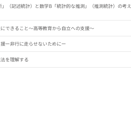
の分析」（記述統計）と数学B「統計的な推測」（推測統計）の考
家族にできること～高等教育から自立への支援～
と支援ー非行に走らせないためにー
進法を理解する